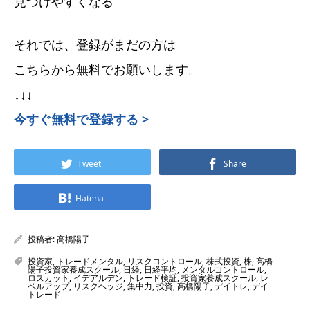
見つけやすくなる
それでは、登録がまだの方は
こちらから無料でお願いします。
↓↓↓
今すぐ無料で登録する >
Tweet
Share
Hatena
投稿者:
高橋陽子
投資家
,
トレードメンタル
,
リスクコントロール
,
株式投資
,
株
,
高橋
陽子投資家養成スクール
,
日経
,
日経平均
,
メンタルコントロール
,
ロスカット
,
イデアルデン
,
トレード検証
,
投資家養成スクール
,
レ
ベルアップ
,
リスクヘッジ
,
集中力
,
投資
,
高橋陽子
,
デイトレ
,
デイ
トレード