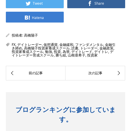
Tweet
Share
Hatena
投稿者:
高橋陽子
FX
,
デイトレーダー
,
仮想通貨
,
金融緩和
,
ファンダメンタル
,
金融引
き締め
,
高橋陽子投資家養成スクール
,
読書
,
トレーダー
,
金融政策
,
投資家養成スクール
,
勉強
,
投資
,
為替
,
デイトレード
,
デイトレ
,
デ
イトレーダー育成スクール
,
勝ち組
,
山根亜希子
,
投資家
ブログランキングに参加していま
す。