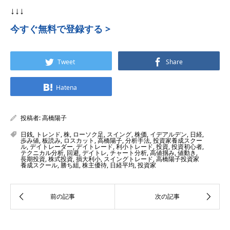
↓↓↓
今すぐ無料で登録する >
Tweet
Share
Hatena
投稿者:
高橋陽子
日銭
,
トレンド
,
株
,
ローソク足
,
スイング
,
株価
,
イデアルデン
,
日経
,
歩み値
,
板読み
,
ロスカット
,
高橋陽子
,
分析手法
,
投資家養成スクー
ル
,
デイトレーダー
,
デイトレード
,
利小トレード
,
投資
,
投資初心者
,
テクニカル分析
,
回避
,
デイトレ
,
チャート分析
,
高値掴み
,
値動き
,
長期投資
,
株式投資
,
損大利小
,
スイングトレード
,
高橋陽子投資家
養成スクール
,
勝ち組
,
株主優待
,
日経平均
,
投資家