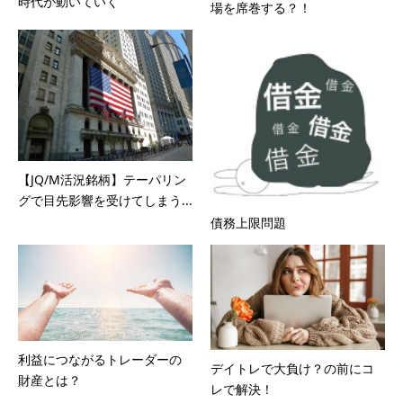
時代が動いていく
場を席巻する？！
【JQ/M活況銘柄】テーパリン
グで目先影響を受けてしまう...
債務上限問題
利益につながるトレーダーの
デイトレで大負け？の前にコ
財産とは？
レで解決！