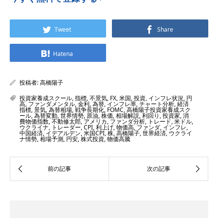
Tweet
Share
Hatena
投稿者:
高橋陽子
投資家養成スクール
,
指標
,
不景気
,
FX
,
米国
,
投資
,
インフレ状況
,
円
高
,
ファンダメンタル
,
金利
,
為替
,
インフレ率
,
チャート分析
,
経済
指標
,
景気
,
為替相場
,
戦争長期化
,
FOMC
,
高橋陽子投資家養成スク
ール
,
為替変動
,
世界情勢
,
原油
,
株価
,
相場解説
,
利回り
,
投資家
,
消
費物価指数
,
不動修太郎
,
アメリカ
,
ファンダ分析
,
トレード
,
米ドル
,
ウクライナ
,
トレーダー
,
CPI
,
利上げ
,
物価高
,
ファンダ
,
インフレ
,
中国経済
,
イデアルデン
,
米国CPI
,
株
,
高橋陽子
,
世界経済
,
ウクライ
ナ情勢
,
相場予測
,
円安
,
株式投資
,
物価高騰