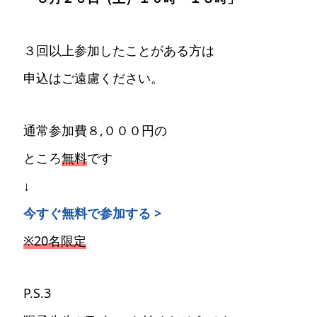
３回以上参加したことがある方は
申込はご遠慮ください。
通常参加費８,０００円の
ところ
無料
です
↓
今すぐ無料で参加する >
※20名限定
P.S.3