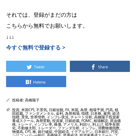
それでは、登録がまだの方は
こちらから無料でお願いします。
↓↓↓
今すぐ無料で登録する >
Tweet
Share
Hatena
投稿者:
高橋陽子
投資
,
米国CPI
,
不景気
,
日銀短観
,
FX
,
米国
,
為替
,
相場予測
,
円高
,
植
田総裁
,
ファンダメンタル
,
金利
,
為替相場
,
指標
,
日本株
,
雇用
,
経済
指標
,
景気
,
世界情勢
,
インフレ状況
,
チャート分析
,
高橋陽子投資家
養成スクール
,
為替変動
,
投資家
,
日銀総裁
,
FOMC
,
相場解説
,
原油価
格
,
トレード
,
インフレ率
,
株価
,
アメリカ
,
利回り
,
利上げ
,
戦争長期
化
,
不動修太郎
,
トレーダー
,
ファンダ分析
,
インフレ
,
消費物価指数
,
物価高
,
CPI
,
株
,
銀行破綻
,
中国経済
,
イデアルデン
,
日本銀行
,
円安
,
シリコンバレー銀行
,
高橋陽子
,
世界経済
,
投資家養成スクール
,
フ