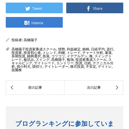
Tweet
Share
Hatena
投稿者:
高橋陽子
高橋陽子投資家養成スクール
,
情勢
,
利益確定
,
銘柄
,
日経平均
,
逆行
,
投資家
,
投資初心者
,
トレンド
,
利確
,
トレード
,
チャート分析
,
暴落
,
長期投資
,
銘柄選択
,
急落
,
コツコツ
,
イデアルデン
,
株
,
スイングト
レード
,
板読み
,
スイング
,
高橋陽子
,
勉強
,
投資家養成スクール
,
ス
キャルピング
,
デイトレード
,
エントリー
,
投資
,
日経
,
テクニカル分
析
,
損小利大
,
損切り
,
デイトレーダー
,
株式投資
,
不安定
,
デイトレ
,
急騰株
ブログランキングに参加していま