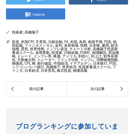
Hatena
投稿者:
高橋陽子
投資
,
米国CPI
,
不景気
,
日銀短観
,
FX
,
米国
,
為替
,
相場予測
,
円高
,
植
田総裁
,
ファンダメンタル
,
金利
,
為替相場
,
指標
,
日本株
,
雇用
,
経済
指標
,
景気
,
世界情勢
,
インフレ状況
,
チャート分析
,
高橋陽子投資家
養成スクール
,
為替変動
,
投資家
,
日銀総裁
,
FOMC
,
相場解説
,
原油価
格
,
トレード
,
インフレ率
,
株価
,
アメリカ
,
利回り
,
利上げ
,
戦争長期
化
,
不動修太郎
,
トレーダー
,
ファンダ分析
,
インフレ
,
消費物価指数
,
物価高
,
CPI
,
株
,
銀行破綻
,
中国経済
,
イデアルデン
,
日本銀行
,
円安
,
シリコンバレー銀行
,
高橋陽子
,
世界経済
,
投資家養成スクール
,
フ
ァンダ
,
日本経済
,
日本景気
,
株式投資
,
物価高騰
ブログランキングに参加していま