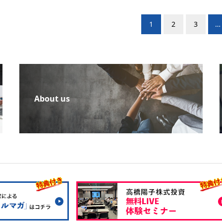
1
2
3
…
About us