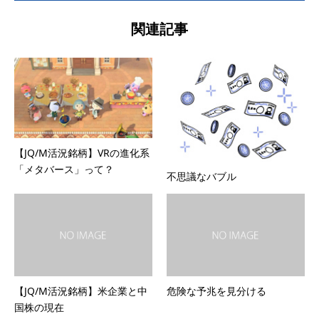
関連記事
【JQ/M活況銘柄】VRの進化系
「メタバース」って？
不思議なバブル
【JQ/M活況銘柄】米企業と中
危険な予兆を見分ける
国株の現在