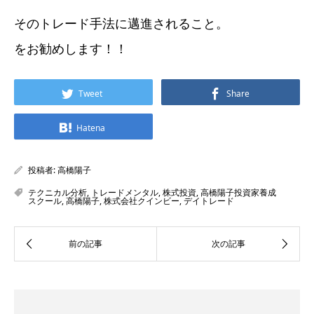
そのトレード手法に邁進されること。
をお勧めします！！
Tweet
Share
Hatena
投稿者:
高橋陽子
テクニカル分析
,
トレードメンタル
,
株式投資
,
高橋陽子投資家養成
スクール
,
高橋陽子
,
株式会社クインビー
,
デイトレード