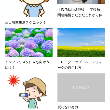
【JQ/M活況銘柄】「非接触」
関連銘柄まだまだこれから伸...
三日坊主撃退テクニック！
インフレリスクに立ち向かう
トレーダーのゴールデンウィ
には？
ークの過ごし方
買わない努力