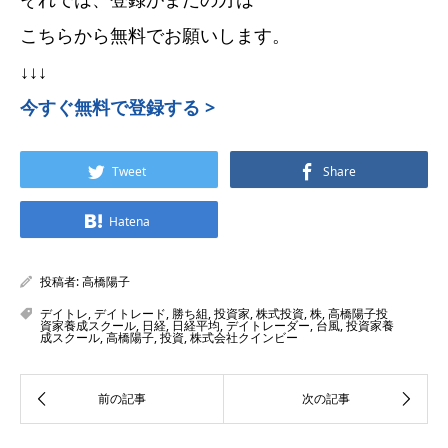
こちらから無料でお願いします。
↓↓↓
今すぐ無料で登録する >
Tweet
Share
Hatena
投稿者:
高橋陽子
デイトレ
,
デイトレード
,
勝ち組
,
投資家
,
株式投資
,
株
,
高橋陽子投
資家養成スクール
,
日経
,
日経平均
,
デイトレーダー
,
台風
,
投資家養
成スクール
,
高橋陽子
,
投資
,
株式会社クインビー