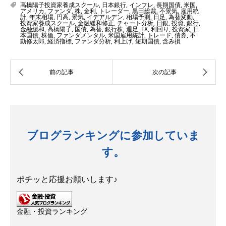
高橋陽子投資家養成スクール
,
日本銀行
,
インフレ
,
長期国債
,
米国
,
アメリカ
,
ファンダ
,
株
,
金利
,
トレーダー
,
黒田総裁
,
不景気
,
雇用統
計
,
年末相場
,
円高
,
景気
,
イデアルデン
,
相場予測
,
日足
,
為替変動
,
投資家養成スクール
,
金融緩和修正
,
チャート分析
,
日銀
,
投資
,
銀行
,
金融緩和
,
高橋陽子
,
国債
,
為替
,
銀行株
,
週足
,
FX
,
利回り
,
投資家
,
日
本国債
,
株価
,
ファンダメンタル
,
米国雇用統計
,
トレード
,
債券
,
不
動修太郎
,
経済指標
,
ファンダ分析
,
利上げ
,
短期国債
,
含み損
ブログランキングに参加していま
す。
ポチッと応援お願いします♪
金融・投資ランキング