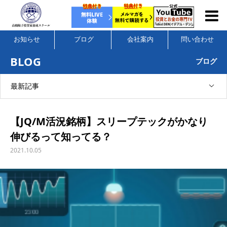
お知らせ
ブログ
会社案内
問い合わせ
BLOG
ブログ
最新記事
【JQ/M活況銘柄】スリープテックがかなり
伸びるって知ってる？
2021.10.05